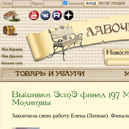
Логин
Пароль
Запомнить
РЕГИСТРАЦИЯ
Моя Корзина
Новос
Мои Диалоги
Каталог схем
ТОВАРЫ И УСЛУГИ
Вышивка ЭстЭ финал 197 М
Молитвы
Закончила свою работу Елена (llennae). Финал