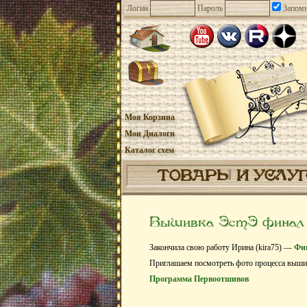
Логин
Пароль
Запомн
Моя Корзина
Мои Диалоги
Каталог схем
ТОВАРЫ И УСЛУ
Вышивка ЭстЭ финал 2
Закончила свою работу Ирина (kira75) —
Фи
Приглашаем посмотреть фото процесса выш
Программа Первоотшивов