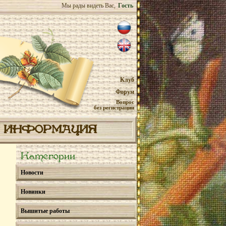
Мы рады видеть Вас,
Гость
Клуб
Форум
Вопрос
без регистрации
ИНФОРМАЦИЯ
Категории
Новости
Новинки
Вышитые работы