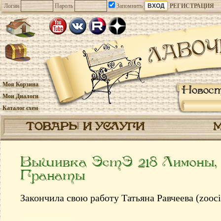
Логин
Пароль
Запомнить
РЕГИСТРАЦИЯ
Моя Корзина
Новос
Мои Диалоги
Каталог схем
ТОВАРЫ И УСЛУГИ
Вышивка ЭстЭ 218 Лимоны,
Гранаты
Закончила свою работу Татьяна Равчеева (zooc