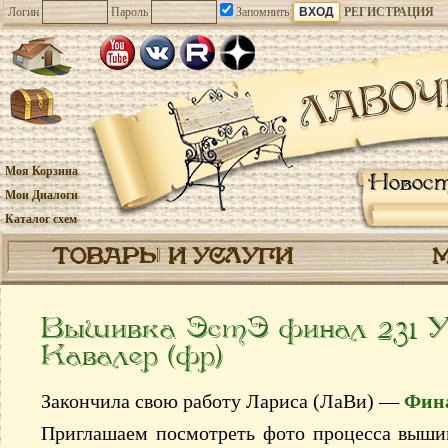
Логин
Пароль
Запомнить
РЕГИСТРАЦИЯ
Моя Корзина
Новос
Мои Диалоги
Каталог схем
ТОВАРЫ И УСЛУГИ
Вышивка ЭстЭ финал 231 
Кавалер (фр)
Закончила свою работу Лариса (ЛаВи) —
Фина
Приглашаем посмотреть фото процесса выш