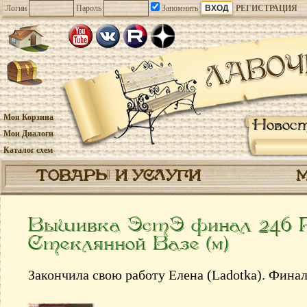
Логин
Пароль
Запомнить
РЕГИСТРАЦИЯ
Моя Корзина
Новос
Мои Диалоги
Каталог схем
ТОВАРЫ И УСЛУГИ
Вышивка ЭстЭ финал 246 
Стеклянной Вазе (м)
Закончила свою работу Елена (Ladotka). Фина