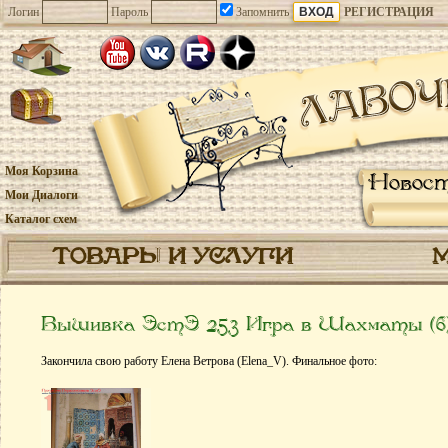
Логин
Пароль
Запомнить
РЕГИСТРАЦИЯ
Моя Корзина
Новос
Мои Диалоги
Каталог схем
ТОВАРЫ И УСЛУГИ
Вышивка ЭстЭ 253 Игра в Шахматы (б
Закончила свою работу Елена Ветрова (Elena_V). Финальное фото: