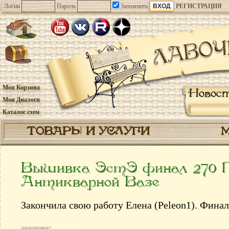
Логин
Пароль
Запомнить
РЕГИСТРАЦИЯ
Моя Корзина
Новос
Мои Диалоги
Каталог схем
ТОВАРЫ И УСЛУГИ
Вышивка ЭстЭ финал 270 
Антикварной Вазе
Закончила свою работу Елена (Peleon1). Финал