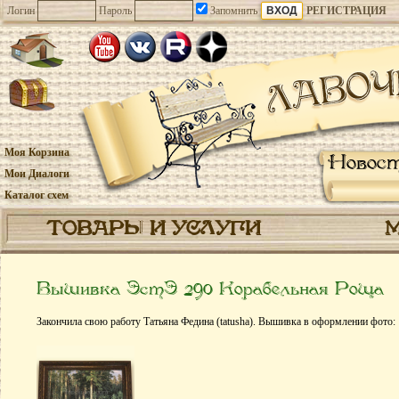
Логин
Пароль
Запомнить
РЕГИСТРАЦИЯ
Моя Корзина
Новос
Мои Диалоги
Каталог схем
ТОВАРЫ И УСЛУГИ
Вышивка ЭстЭ 290 Корабельная Роща
Закончила свою работу Татьяна Федина (tatusha). Вышивка в оформлении фото: