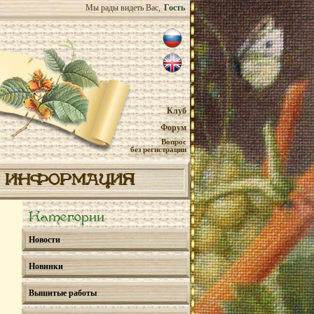
Мы рады видеть Вас,
Гость
Клуб
Форум
Вопрос
без регистрации
ИНФОРМАЦИЯ
Категории
Новости
Новинки
Вышитые работы