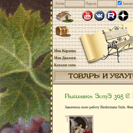
Логин
Пароль
Запомн
Моя Корзина
Мои Диалоги
Каталог схем
ТОВАРЫ И УСЛУ
Вышивка ЭстЭ 305 С 
Закончила свою работу Biedermann Stela. Фин