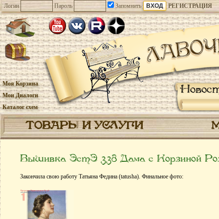
Логин
Пароль
Запомнить
РЕГИСТРАЦИЯ
Моя Корзина
Новос
Мои Диалоги
Каталог схем
ТОВАРЫ И УСЛУГИ
Вышивка ЭстЭ 338 Дама с Корзиной Ро
Закончила свою работу Татьяна Федина (tatusha). Финальное фото: