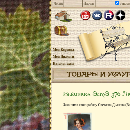
Логин
Пароль
Запомн
Моя Корзина
Мои Диалоги
Каталог схем
ТОВАРЫ И УСЛУ
Вышивка ЭстЭ 376 А
Закончила свою работу Светлана Дианова (Be