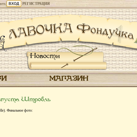
ить
РЕГИСТРАЦИЯ
Новости
ГИ
МАГАЗИН
вгуста Штробль
lle). Финальное фото: