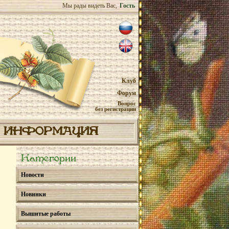
Мы рады видеть Вас,
Гость
Клуб
Форум
Вопрос
без регистрации
ИНФОРМАЦИЯ
Категории
Новости
Новинки
Вышитые работы