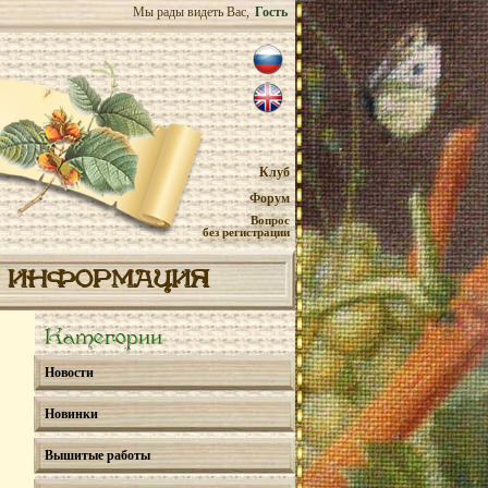
Мы рады видеть Вас,
Гость
Клуб
Форум
Вопрос
без регистрации
ИНФОРМАЦИЯ
Категории
Новости
Новинки
Вышитые работы