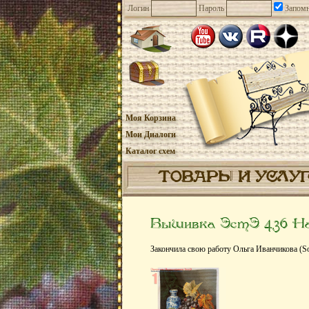
Логин
Пароль
Запомн
Моя Корзина
Мои Диалоги
Каталог схем
ТОВАРЫ И УСЛУ
Вышивка ЭстЭ 436 На
Закончила свою работу Ольга Иванчикова (So