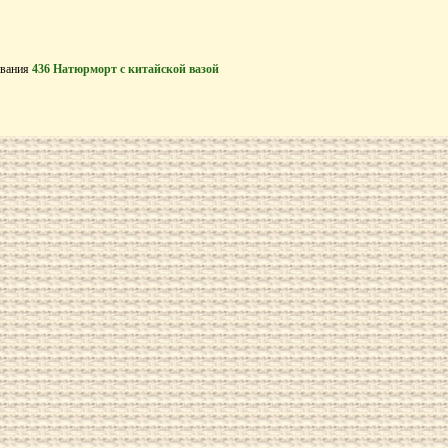
ивания
436 Натюрморт с китайской вазой