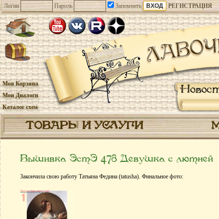
Логин
Пароль
Запомнить
РЕГИСТРАЦИЯ
Моя Корзина
Новос
Мои Диалоги
Каталог схем
ТОВАРЫ И УСЛУГИ
Вышивка ЭстЭ 478 Девушка с лютней
Закончила свою работу Татьяна Федина (tatusha). Финальное фото: