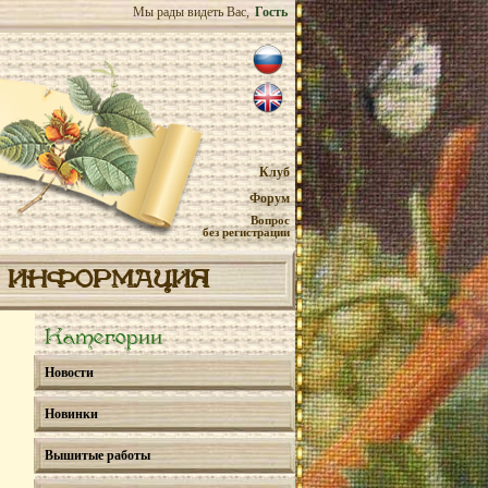
Мы рады видеть Вас,
Гость
Клуб
Форум
Вопрос
без регистрации
ИНФОРМАЦИЯ
Категории
Новости
Новинки
Вышитые работы