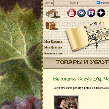
Логин
Пароль
Запомн
Моя Корзина
Мои Диалоги
Каталог схем
ТОВАРЫ И УСЛУ
Вышивка ЭстЭ 494 Чаш
Закончила свою работу Светлана Сысоева (ro