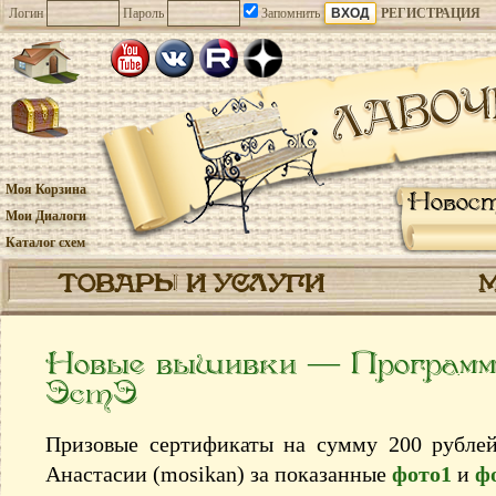
Логин
Пароль
Запомнить
РЕГИСТРАЦИЯ
Моя Корзина
Новос
Мои Диалоги
Каталог схем
ТОВАРЫ И УСЛУГИ
Новые вышивки — Программ
ЭстЭ
Призовые сертификаты на сумму 200 рубле
Анастасии (mosikan) за показанные
фото1
и
ф