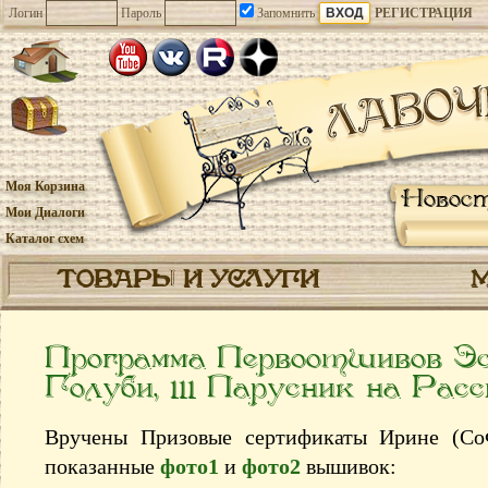
Логин
Пароль
Запомнить
РЕГИСТРАЦИЯ
Моя Корзина
Новос
Мои Диалоги
Каталог схем
ТОВАРЫ И УСЛУГИ
Программа Первоотшивов Э
Голуби, 111 Парусник на Рас
Вручены Призовые сертификаты Ирине (Со
показанные
фото1
и
фото2
вышивок: