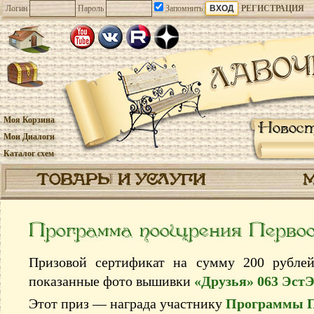
Логин
Пароль
Запомнить
РЕГИСТРАЦИЯ
Моя Корзина
Новос
Мои Диалоги
Каталог схем
ТОВАРЫ И УСЛУГИ
Программа поощрения Перв
Призовой сертификат на сумму 200 рубле
показанные фото вышивки
«Друзья» 063 Эст
Этот приз — награда участнику
Программы 