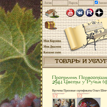
Логин
Пароль
Запомн
Моя Корзина
Мои Диалоги
Каталог схем
ТОВАРЫ И УСЛУ
Программа Первоотшиво
294.1 Цветы у Ручья (ф
Вручены Призовые сертификаты Ольге Шевчен