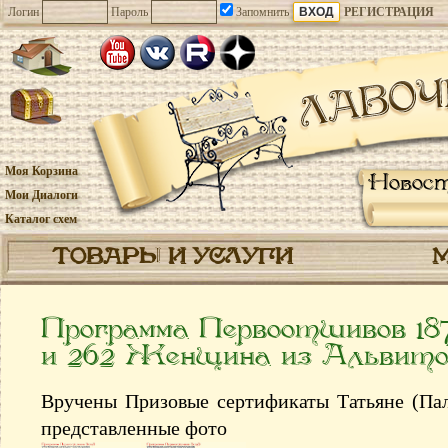
Логин
Пароль
Запомнить
РЕГИСТРАЦИЯ
Моя Корзина
Новос
Мои Диалоги
Каталог схем
ТОВАРЫ И УСЛУГИ
Программа Первоотшивов 18
и 262 Женщина из Альвит
Вручены Призовые сертификаты Татьяне (Пало
представленные фото