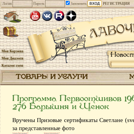
Логин
Пароль
Запомнить
РЕГИСТРАЦИЯ
Моя Корзина
Новос
Мои Диалоги
Каталог схем
ТОВАРЫ И УСЛУГИ
Программа Первоотшивов 19
276 Барышня и Щенок
Вручены Призовые сертификаты Светлане (svet
за представленные фото