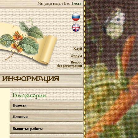
Мы рады видеть Вас,
Гость
Клуб
Форум
Вопрос
без регистрации
ИНФОРМАЦИЯ
Категории
Новости
Новинки
Вышитые работы