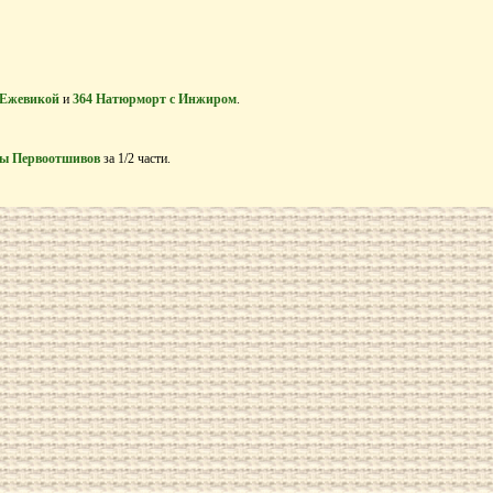
и Ежевикой
и
364 Натюрморт с Инжиром
.
ы Первоотшивов
за 1/2 части.