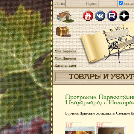
Логин
Пароль
Запомн
Моя Корзина
Мои Диалоги
Каталог схем
ТОВАРЫ И УСЛУ
Программа Первоотшив
Натюрморт с Инжиро
Вручены Призовые сертификаты Светлане Ку