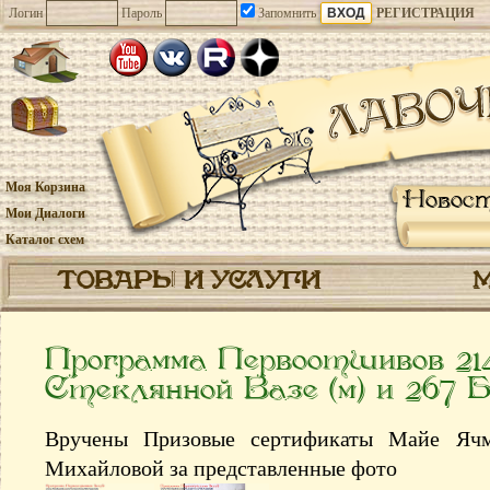
Логин
Пароль
Запомнить
РЕГИСТРАЦИЯ
Моя Корзина
Новос
Мои Диалоги
Каталог схем
ТОВАРЫ И УСЛУГИ
Программа Первоотшивов 21
Стеклянной Вазе (м) и 267 
Вручены Призовые сертификаты Майе Яч
Михайловой за представленные фото