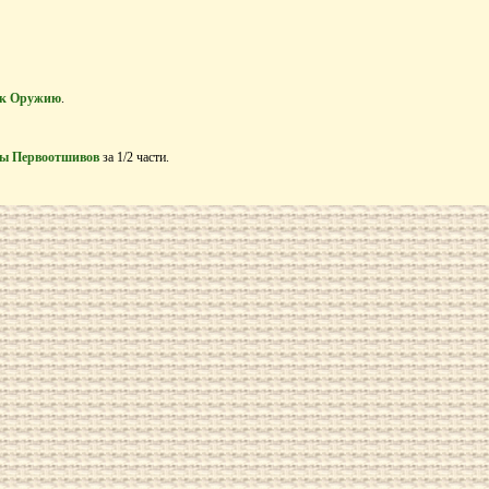
 к Оружию
.
ы Первоотшивов
за 1/2 части.