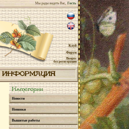
Мы рады видеть Вас,
Гость
Клуб
Форум
Вопрос
без регистрации
ИНФОРМАЦИЯ
Категории
Новости
Новинки
Вышитые работы