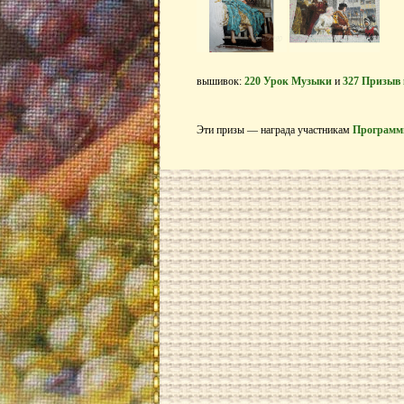
вышивок:
220 Урок Музыки
и
327 Призыв
Эти призы — награда участникам
Программ