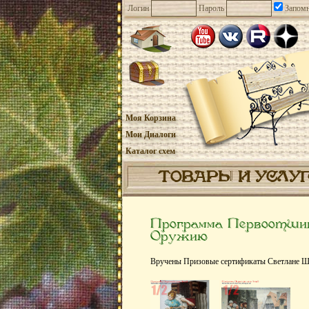
Логин
Пароль
Запомн
Моя Корзина
Мои Диалоги
Каталог схем
ТОВАРЫ И УСЛУ
Программа Первоотшив
Оружию
Вручены Призовые сертификаты Светлане Шим