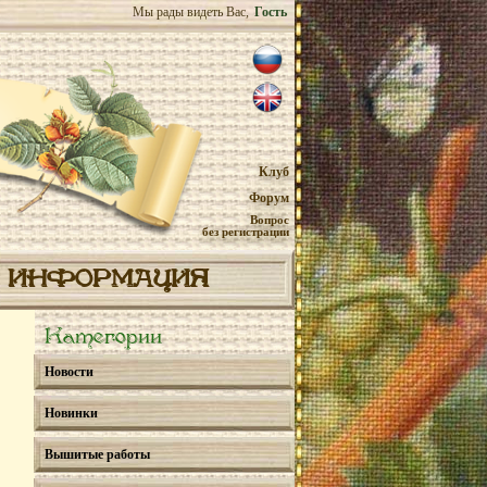
Мы рады видеть Вас,
Гость
Клуб
Форум
Вопрос
без регистрации
ИНФОРМАЦИЯ
Категории
Новости
Новинки
Вышитые работы