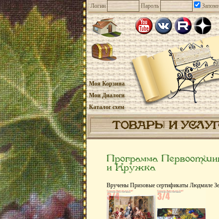
Логин
Пароль
Запомн
Моя Корзина
Мои Диалоги
Каталог схем
ТОВАРЫ И УСЛУ
Программа Первоотшив
и Kружка
Вручены Призовые сертификаты Людмиле Зен