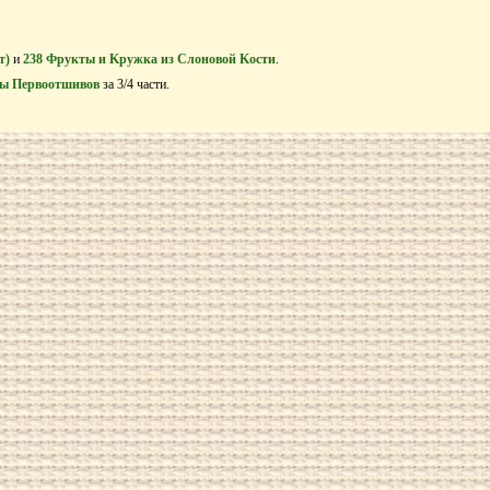
т)
и
238 Фрукты и Kружка из Cлоновой Kости
.
ы Первоотшивов
за 3/4 части.