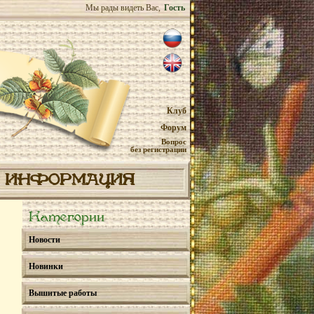
Мы рады видеть Вас,
Гость
Клуб
Форум
Вопрос
без регистрации
ИНФОРМАЦИЯ
Категории
Новости
Новинки
Вышитые работы