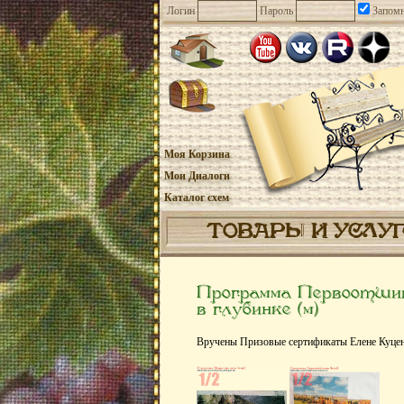
Логин
Пароль
Запомн
Моя Корзина
Мои Диалоги
Каталог схем
ТОВАРЫ И УСЛУ
Программа Первоотшиво
в глубинке (м)
Вручены Призовые сертификаты Елене Куценк