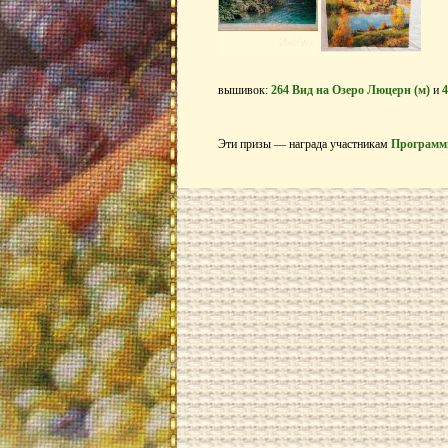
вышивок:
264 Вид на Озеро Люцерн (м)
и
4
Эти призы — награда участникам
Программ