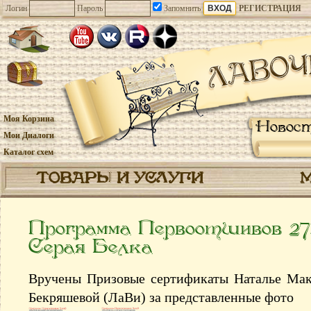
Логин
Пароль
Запомнить
РЕГИСТРАЦИЯ
Моя Корзина
Новос
Мои Диалоги
Каталог схем
ТОВАРЫ И УСЛУГИ
Программа Первоотшивов 27
Серая Белка
Вручены Призовые сертификаты Наталье Мак
Бекряшевой (ЛаВи) за представленные фото