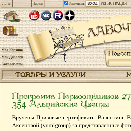
Логин
Пароль
Запомнить
РЕГИСТРАЦИЯ
Моя Корзина
Новос
Мои Диалоги
Каталог схем
ТОВАРЫ И УСЛУГИ
Программа Первоотшивов 27
354 Альпийские Цветы
Вручены Призовые сертификаты Валентине Ве
Аксеновой (yumigroup) за представленные фот