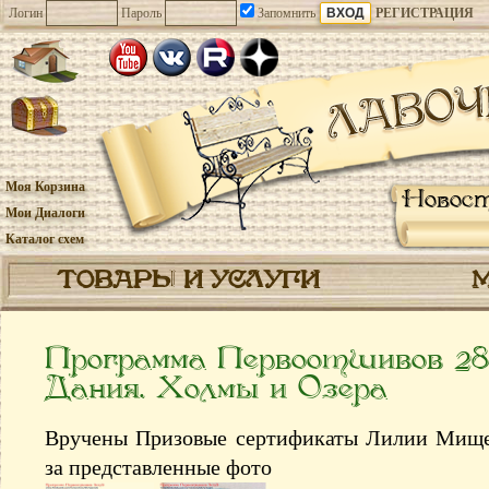
Логин
Пароль
Запомнить
РЕГИСТРАЦИЯ
Моя Корзина
Новос
Мои Диалоги
Каталог схем
ТОВАРЫ И УСЛУГИ
Программа Первоотшивов 28
Дания. Холмы и Озера
Вручены Призовые сертификаты Лилии Мищенк
за представленные фото