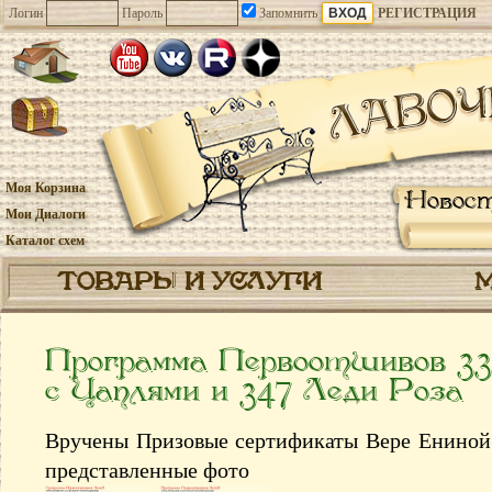
Логин
Пароль
Запомнить
РЕГИСТРАЦИЯ
Моя Корзина
Новос
Мои Диалоги
Каталог схем
ТОВАРЫ И УСЛУГИ
Программа Первоотшивов 3
с Цаплями и 347 Леди Роза
Вручены Призовые сертификаты Вере Ениной 
представленные фото