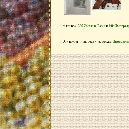
вышивок:
339 Желтые Розы
и
400 Императ
Эти призы — награда участникам
Программ