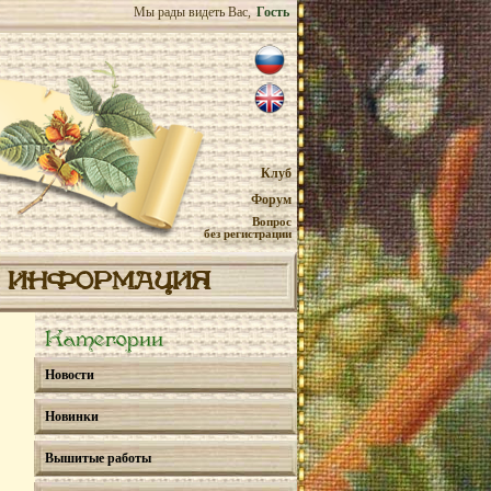
Мы рады видеть Вас,
Гость
Клуб
Форум
Вопрос
без регистрации
ИНФОРМАЦИЯ
Категории
Новости
Новинки
Вышитые работы