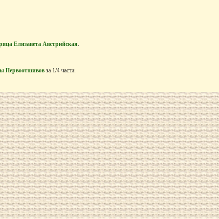
рица Елизавета Австрийская
.
ы Первоотшивов
за 1/4 части.