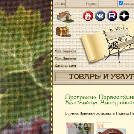
Логин
Пароль
Запомн
Моя Корзина
Мои Диалоги
Каталог схем
ТОВАРЫ И УСЛУ
Программа Первоотши
Елизавета Австрийск
Вручены Призовые сертификаты Надежде Ива