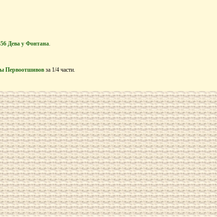
356 Дева у Фонтана
.
ы Первоотшивов
за 1/4 части.