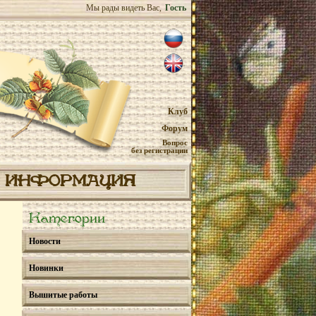
Мы рады видеть Вас,
Гость
Клуб
Форум
Вопрос
без регистрации
ИНФОРМАЦИЯ
Категории
Новости
Новинки
Вышитые работы