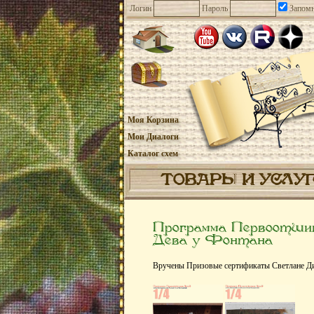
Логин
Пароль
Запомн
Моя Корзина
Мои Диалоги
Каталог схем
ТОВАРЫ И УСЛУ
Программа Первоотши
Дева у Фонтана
Вручены Призовые сертификаты Светлане Диа