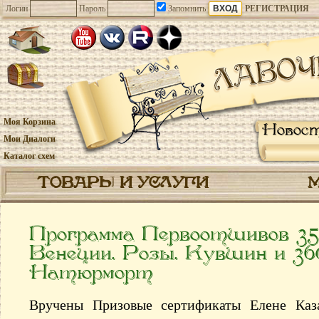
Логин
Пароль
Запомнить
РЕГИСТРАЦИЯ
Моя Корзина
Новос
Мои Диалоги
Каталог схем
ТОВАРЫ И УСЛУГИ
Программа Первоотшивов 35
Венеции. Розы. Кувшин и 3
Натюрморт
Вручены Призовые сертификаты Елене Каза