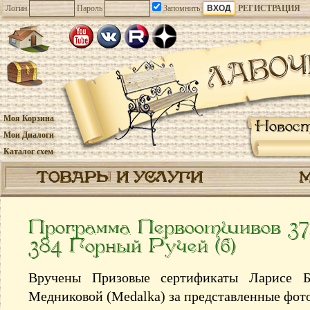
Логин
Пароль
Запомнить
РЕГИСТРАЦИЯ
Моя Корзина
Новос
Мои Диалоги
Каталог схем
ТОВАРЫ И УСЛУГИ
Программа Первоотшивов 37
384 Горный Ручей (б)
Вручены Призовые сертификаты Ларисе Б
Медниковой (Medalka) за представленные фот