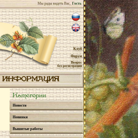
Мы рады видеть Вас,
Гость
Клуб
Форум
Вопрос
без регистрации
ИНФОРМАЦИЯ
Категории
Новости
Новинки
Вышитые работы