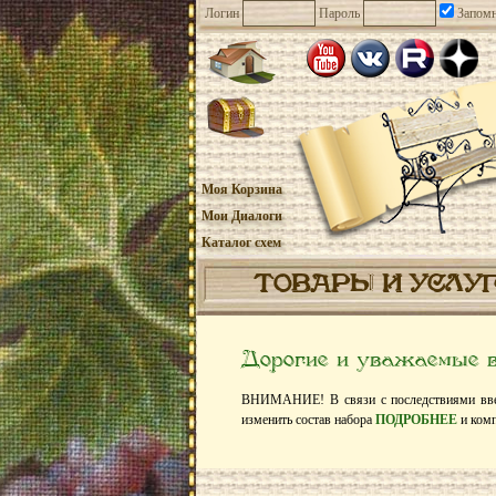
Логин
Пароль
Запомн
Моя Корзина
Мои Диалоги
Каталог схем
ТОВАРЫ И УСЛУ
Дорогие и уважаемые 
ВНИМАНИЕ! В связи с последствиями введ
изменить состав набора
ПОДРОБНЕЕ
и ком