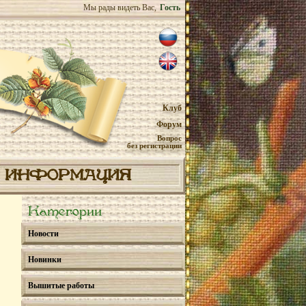
Мы рады видеть Вас,
Гость
Клуб
Форум
Вопрос
без регистрации
ИНФОРМАЦИЯ
Категории
Новости
Новинки
Вышитые работы