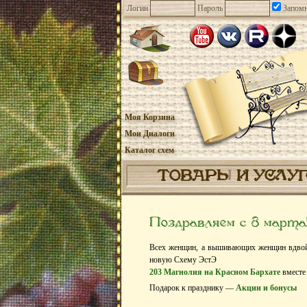
Логин
Пароль
Запомн
Моя Корзина
Мои Диалоги
Каталог схем
ТОВАРЫ И УСЛУ
Поздравляем с 8 марта
Всех женщин, а вышивающих женщин вдвойн
новую Схему ЭстЭ
203 Магнолия на Красном Бархате
вместе
Подарок к празднику —
Акции и бонусы