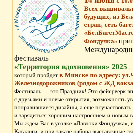
14 июня
с 10.0
Всех вышиваль
будущих, из Бе
стран, сеть баг
«БелБагетМасте
при
Фондучка»
Международн
фестиваль
«Территория вдохновения» 2025
,
в Минске по адресу: ул.
который пройдет
Железнодорожников (рядом с ЖД вокз
Фестиваль — это Праздник! Это фейерверк вп
с друзьями и новые открытия, возможность ув
понравившиеся дизайны, а еще поучаствовать 
и зарядиться хорошим настроением и новым 
Мы ждем Вас в уголке «Лавчоки Фондучка», 
Каталоги, и при заказе набора выставочные с