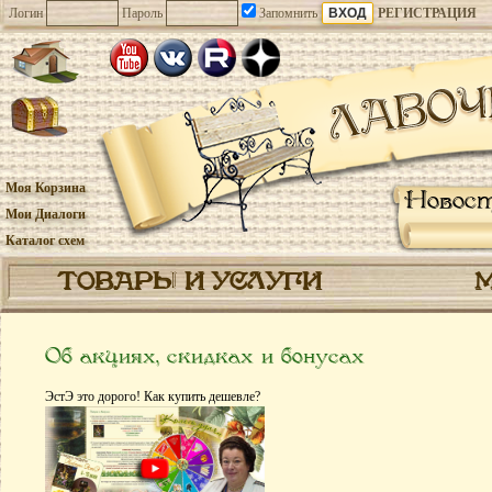
Логин
Пароль
Запомнить
РЕГИСТРАЦИЯ
Моя Корзина
Новос
Мои Диалоги
Каталог схем
ТОВАРЫ И УСЛУГИ
Об акциях, скидках и бонусах
ЭстЭ это дорого! Как купить дешевле?