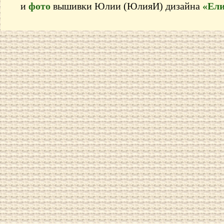
и
фото
вышивки Юлии (ЮлияИ) дизайна
«Ели