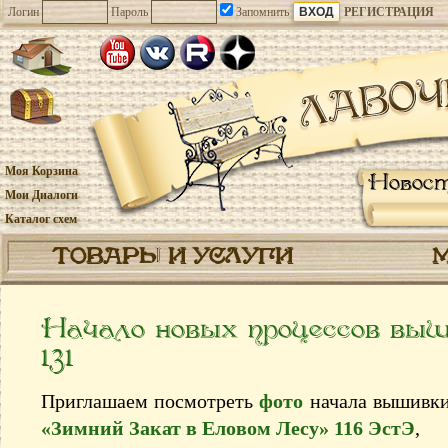
Логин
Пароль
Запомнить
РЕГИСТРАЦИЯ
Моя Корзина
Новос
Мои Диалоги
Каталог схем
ТОВАРЫ И УСЛУГИ
Начало новых процессов выш
131
Приглашаем посмотреть
фото
начала вышивки
«Зимний Закат в Еловом Лесу» 116 ЭстЭ
,