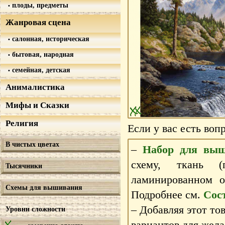
плоды, предметы
Жанровая сцена
салонная, историческая
бытовая, народная
семейная, детская
Анималистика
Мифы и Сказки
Религия
Если у вас есть воп
В чистых цветах
–
Набор для выш
схему, ткань 
Тысячники
ламинированном 
Схемы для вышивания
Подробнее см.
Сос
– Добавляя этот то
Уровни сложности
вариантов для жела