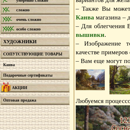
умеренно сложно
– Также Вы может
сложно
Канва
магазина – д
очень сложно
– Для облегчения 
особо сложно
вышивки
.
ХУДОЖНИКИ
– Изображение т
качестве примеров
СОПУТСТВУЮЩИЕ ТОВАРЫ
– Вам еще могут по
Канва
Подарочные сертификаты
АКЦИИ
Любуемся процессо
Оптовая продажа