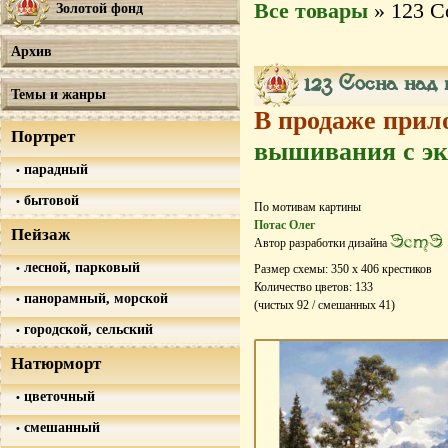
Все товары
» 123 С
Золотой фонд
Архив
123 Сосна над 
Темы и жанры
В продаже прил
Портрет
вышивания с эк
парадный
бытовой
По мотивам картины
Потас Олег
Пейзаж
ЭстЭ
Автор разработки дизайна
лесной, парковый
Размер схемы:
350
х
406
крестиков
Количество цветов:
133
панорамный, морской
(чистых
92
/ смешанных
41
)
городской, сельский
Натюрморт
цветочный
смешанный