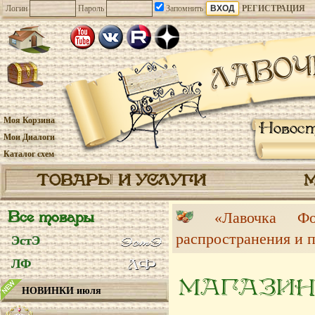
Логин
Пароль
Запомнить
РЕГИСТРАЦИЯ
Моя Корзина
Новос
Мои Диалоги
Каталог схем
ТОВАРЫ И УСЛУГИ
Все товары
«Лавочка 
распространения и 
ЭстЭ
ЛФ
МАГАЗИН
НОВИНКИ июля