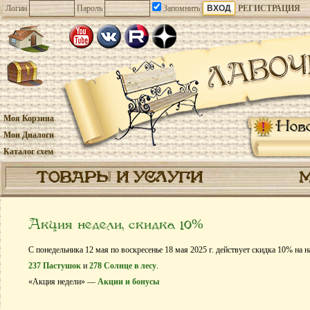
Логин
Пароль
Запомнить
РЕГИСТРАЦИЯ
Моя Корзина
Нов
Мои Диалоги
Каталог схем
ТОВАРЫ И УСЛУГИ
Акция недели, скидка 10%
С понедельника 12 мая по воскресенье 18 мая 2025 г. действует скидка 10% на 
237 Пастушок
и
278 Солнце в лесу
.
«Акция недели» —
Акции и бонусы