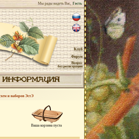
Мы рады видеть Вас,
Гость
Клуб
Форум
Вопрос
без регистрации
ИНФОРМАЦИЯ
схем и наборов ЭстЭ
Ваша корзина пуста