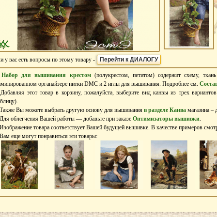
и у вас есть вопросы по этому товару -
Перейти к ДИАЛОГУ
–
Набор для вышивания крестом
(полукрестом, петитом) содержит схему, ткан
аминированном органайзере нитки DMC и 2 иглы для вышивания. Подробнее см.
Соста
 Добавляя этот товар в корзину, пожалуйста, выберите вид канвы из трех варианто
аблицу).
 Также Вы можете выбрать другую основу для вышивания
в разделе Канва
магазина – д
 Для облегчения Вашей работы — добавьте при заказе
Оптимизаторы вышивки
.
 Изображение товара соответствует Вашей будущей вышивке. В качестве примеров смо
 Вам еще могут понравиться эти товары: