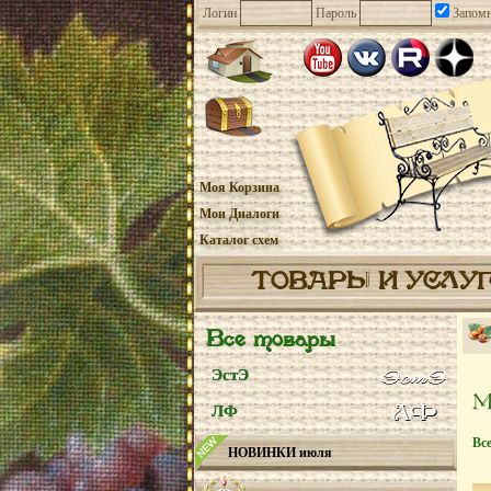
Логин
Пароль
Запомн
Моя Корзина
Мои Диалоги
Каталог схем
ТОВАРЫ И УСЛУ
Все товары
ЭстЭ
ЛФ
Вс
НОВИНКИ июля