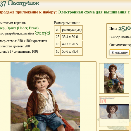
237 Пастушок
продаже приложение к набору:
Электронная схема для вышивания с 
 мотивам картины
Размер вышивки:
25,10
ер, Эрнст (Hader, Ernst)
Цена
ct
размеры (см)
ЭстЭ
ор разработки дизайна
25
35.4 x 50.6
Выбор канвы
змер схемы:
350
х
500
крестиков
18
49.3 x 70.5
Оптимизато
ичество цветов:
200
истых
91
/ смешанных
109
)
16
55.6 x 79.4