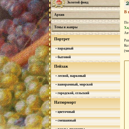
Золотой фонд
В 
Архив
По
Темы и жанры
Хад
Авт
Портрет
Ра
Кол
парадный
(ч
бытовой
Пейзаж
лесной, парковый
панорамный, морской
городской, сельский
Натюрморт
цветочный
смешанный