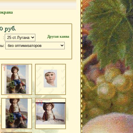
экрана
0 руб.
Другая канва
 :
ры: