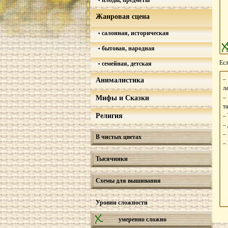
плоды, предметы
Жанровая сцена
салонная, историческая
бытовая, народная
Есл
семейная, детская
Анималистика
л
–
Мифы и Сказки
т
Религия
–
–
–
В чистых цветах
–
Тысячники
Схемы для вышивания
Уровни сложности
умеренно сложно