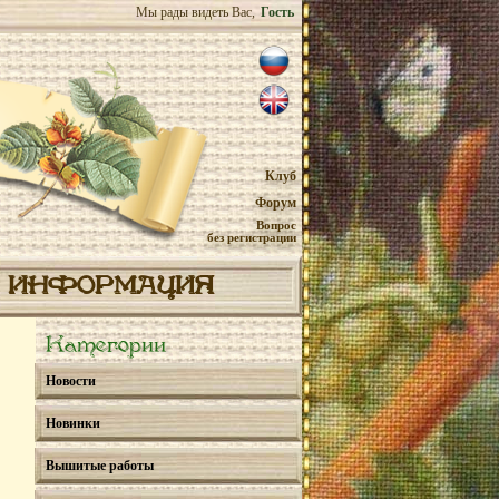
Мы рады видеть Вас,
Гость
Клуб
Форум
Вопрос
без регистрации
ИНФОРМАЦИЯ
Категории
Новости
Новинки
Вышитые работы