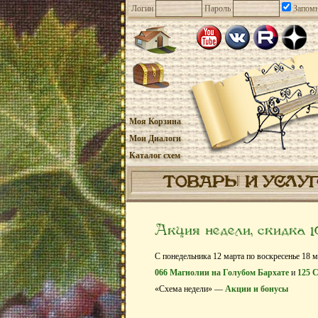
Логин
Пароль
Запомн
Моя Корзина
Мои Диалоги
Каталог схем
ТОВАРЫ И УСЛУ
Акция недели, скидка 
С понедельника 12 марта по воскресенье 18 м
066 Магнолии на Голубом Бархате
и
125 
«Схема недели» —
Акции и бонусы