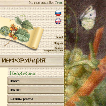
Мы рады видеть Вас,
Гость
Клуб
Форум
Вопрос
без регистрации
ИНФОРМАЦИЯ
Категории
Новости
Новинки
Вышитые работы