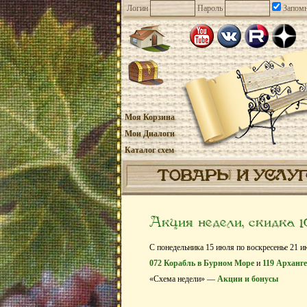
Логин
Пароль
Запомн
Моя Корзина
Мои Диалоги
Каталог схем
ТОВАРЫ И УСЛУ
Акция недели, скидка 
С понедельника 15 июля по воскресенье 21 и
072 Корабль в Бурном Море
и
119 Арханг
«Схема недели» —
Акции и бонусы