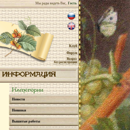
Мы рады видеть Вас,
Гость
Клуб
Форум
Вопрос
без регистрации
ИНФОРМАЦИЯ
Категории
Новости
Новинки
Вышитые работы