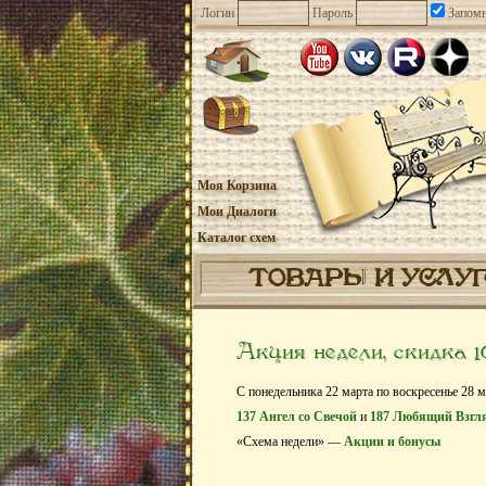
Логин
Пароль
Запомн
Моя Корзина
Мои Диалоги
Каталог схем
ТОВАРЫ И УСЛУ
Акция недели, скидка 
С понедельника 22 марта по воскресенье 28 м
137 Ангел со Свечой
и
187 Любящий Взгл
«Схема недели» —
Акции и бонусы