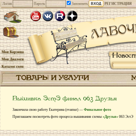
Логин
Пароль
Запомнить
РЕГИСТРАЦИЯ
Моя Корзина
Новос
Мои Диалоги
Каталог схем
ТОВАРЫ И УСЛУГИ
Вышивка ЭстЭ финал 063 Друзья
Закончила свою работу Екатерина (evamur) —
Финальное фото
Приглашаем посмотреть фото процесса вышивания схемы
«Друзья»
063 ЭстЭ