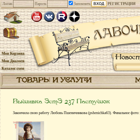
Логин
Пароль
Запомнить
РЕГИСТРАЦИЯ
Моя Корзина
Новос
Мои Диалоги
Каталог схем
ТОВАРЫ И УСЛУГИ
Вышивка ЭстЭ 237 Пастушок
Закончила свою работу Любовь Пшеничникова (pshenichka63). Финальное фото: