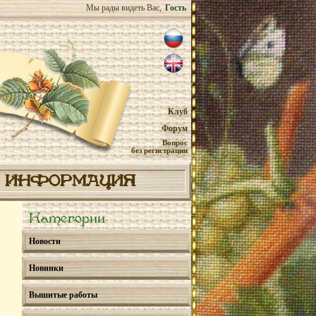
Мы рады видеть Вас,
Гость
Клуб
Форум
Вопрос
без регистрации
ИНФОРМАЦИЯ
Категории
Новости
Новинки
Вышитые работы