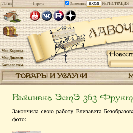
Логин
Пароль
Запомнить
РЕГИСТРАЦИЯ
Моя Корзина
Новос
Мои Диалоги
Каталог схем
ТОВАРЫ И УСЛУГИ
Вышивка ЭстЭ 363 Фрукты
Закончила свою работу Елизавета Безобразова
фото: