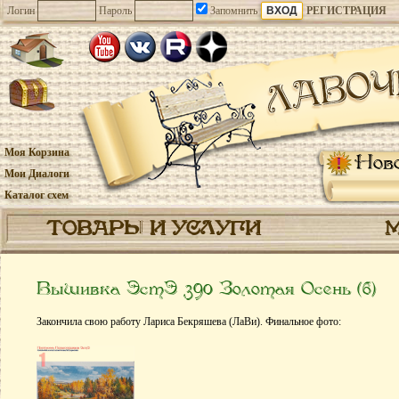
Логин
Пароль
Запомнить
РЕГИСТРАЦИЯ
Моя Корзина
Нов
Мои Диалоги
Каталог схем
ТОВАРЫ И УСЛУГИ
Вышивка ЭстЭ 390 Золотая Осень (б)
Закончила свою работу Лариса Бекряшева (ЛаВи). Финальное фото: