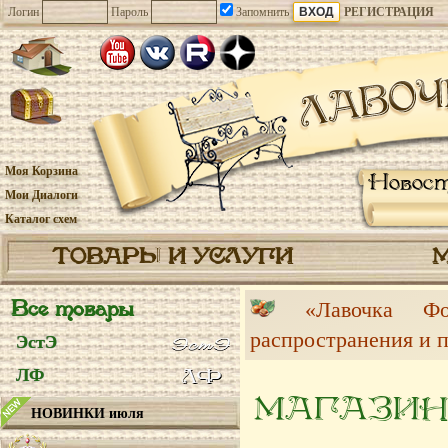
Логин
Пароль
Запомнить
РЕГИСТРАЦИЯ
Моя Корзина
Новос
Мои Диалоги
Каталог схем
ТОВАРЫ И УСЛУГИ
Все товары
«Лавочка 
распространения и 
ЭстЭ
ЛФ
МАГАЗИН
НОВИНКИ июля