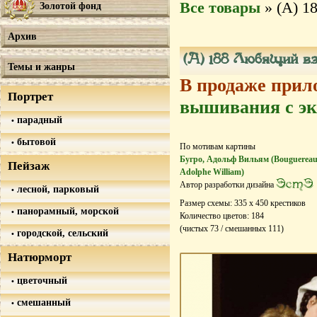
Все товары
» (А) 1
Золотой фонд
Архив
(А) 188 Любящий вз
Темы и жанры
В продаже прил
Портрет
вышивания с эк
парадный
бытовой
По мотивам картины
Бугро, Адольф Вильям (Bouguereau
Пейзаж
Adolphe William)
ЭстЭ
Автор разработки дизайна
лесной, парковый
Размер схемы:
335
х
450
крестиков
панорамный, морской
Количество цветов:
184
(чистых
73
/ смешанных
111
)
городской, сельский
Натюрморт
цветочный
смешанный