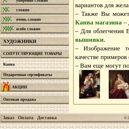
умеренно сложно
вариантов для жела
сложно
– Также Вы может
очень сложно
Канва магазина
– 
особо сложно
– Для облегчения 
вышивки
.
ХУДОЖНИКИ
– Изображение т
СОПУТСТВУЮЩИЕ ТОВАРЫ
качестве примеров
Канва
– Вам еще могут по
Подарочные сертификаты
АКЦИИ
Оптовая продажа
Заказ
Оплата
Доставка
© 